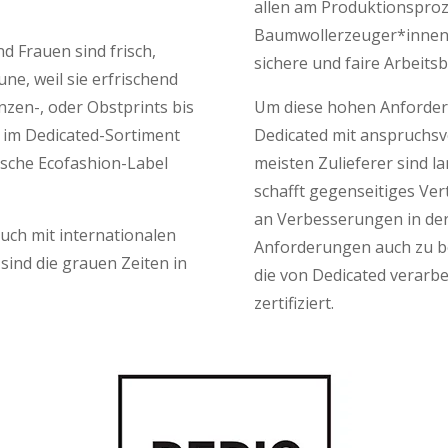
allen am Produktionsproze
Baumwollerzeuger*innen b
d Frauen sind frisch,
sichere und faire Arbeits
ne, weil sie erfrischend
anzen-, oder Obstprints bis
Um diese hohen Anforder
t im Dedicated-Sortiment
Dedicated mit anspruchs
dische Ecofashion-Label
meisten Zulieferer sind l
schafft gegenseitiges Ve
an Verbesserungen in der
auch mit internationalen
Anforderungen auch zu be
sind die grauen Zeiten in
die von Dedicated verarbe
zertifiziert.